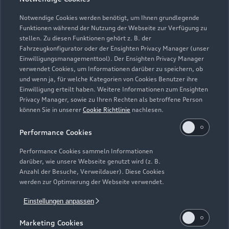
Teile- & Zubehörverkauf
Geschlossen
,
öffnet am
Montag 07:30
Notwendige Cookies werden benötigt, um Ihnen grundlegende
Funktionen während der Nutzung der Webseite zur Verfügung zu
stellen. Zu diesen Funktionen gehört z. B. der
Fahrzeugkonfigurator oder der Ensighten Privacy Manager (unser
Einwilligungsmanagementtool). Der Ensighten Privacy Manager
Zurück nach oben
verwendet Cookies, um Informationen darüber zu speichern, ob
und wenn ja, für welche Kategorien von Cookies Benutzer ihre
Einwilligung erteilt haben. Weitere Informationen zum Ensighten
Modelle
Privacy Manager, sowie zu Ihren Rechten als betroffene Person
können Sie in unserer
Cookie Richtlinie
nachlesen.
Kaufen & leasen
Alle Modelle
Performance Cookies
Modelle vergleichen
Service & Zubehör
Performance Cookies sammeln Informationen
Neuwagensuche
darüber, wie unsere Webseite genutzt wird (z. B.
Elektromodelle
Anzahl der Besuche, Verweildauer). Diese Cookies
Gebrauchtwagensuche
Support
werden zur Optimierung der Webseite verwendet.
Saisonale Angebote
Plug-in-Hybride
Gebrauchtwagen
Einstellungen anpassen
Audi Services
Über Audi
Kundenservice
Finanzierung
Marketing Cookies
Garantie