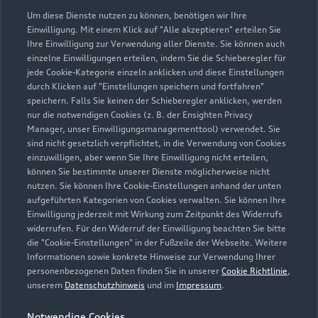
05401 48090
Um diese Dienste nutzen zu können, benötigen wir Ihre
Einwilligung. Mit einem Klick auf "Alle akzeptieren" erteilen Sie
Ihre Einwilligung zur Verwendung aller Dienste. Sie können auch
gmh.service@starke-gruppe.de
einzelne Einwilligungen erteilen, indem Sie die Schieberegler für
jede Cookie-Kategorie einzeln anklicken und diese Einstellungen
Kontaktdaten herunterladen
durch Klicken auf "Einstellungen speichern und fortfahren"
speichern. Falls Sie keinen der Schieberegler anklicken, werden
nur die notwendigen Cookies (z. B. der Ensighten Privacy
Manager, unser Einwilligungsmanagementtool) verwendet. Sie
sind nicht gesetzlich verpflichtet, in die Verwendung von Cookies
Öffnungszeiten
einzuwilligen, aber wenn Sie Ihre Einwilligung nicht erteilen,
können Sie bestimmte unserer Dienste möglicherweise nicht
nutzen. Sie können Ihre Cookie-Einstellungen anhand der unten
aufgeführten Kategorien von Cookies verwalten. Sie können Ihre
Verkauf
Einwilligung jederzeit mit Wirkung zum Zeitpunkt des Widerrufs
Geschlossen
,
öffnet am
Montag 08:00
widerrufen. Für den Widerruf der Einwilligung beachten Sie bitte
die "Cookie-Einstellungen" in der Fußzeile der Webseite. Weitere
Informationen sowie konkrete Hinweise zur Verwendung Ihrer
Service
personenbezogenen Daten finden Sie in unserer
Cookie Richtlinie
,
Geschlossen
,
öffnet am
Montag 07:00
unserem
Datenschutzhinweis
und im
Impressum
.
Notwendige Cookies